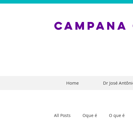
CAMPANA
Home
Dr José Antôn
All Posts
Oque é
O que é