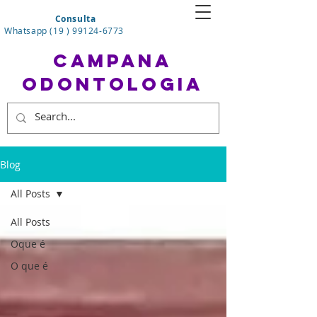
Consulta
Whatsapp (19 ) 99124-6773
CAMPANA
ODONTOLOGIA
Blog
All Posts
All Posts
Oque é
O que é