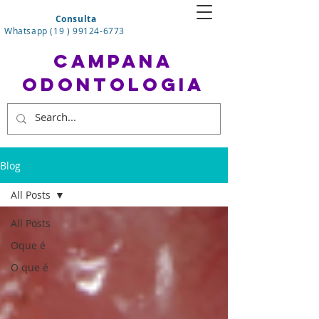
Consulta
Whatsapp (19 ) 99124-6773
CAMPANA
ODONTOLOGIA
Blog
All Posts
All Posts
Oque é
O que é