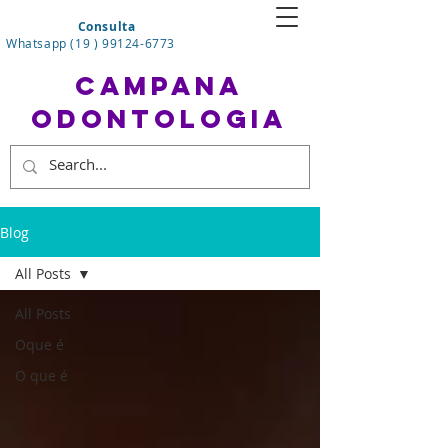
Consulta
Whatsapp (19 ) 99124-6773
CAMPANA
ODONTOLOGIA
Blog
All Posts
All Posts
Oque é
O que é