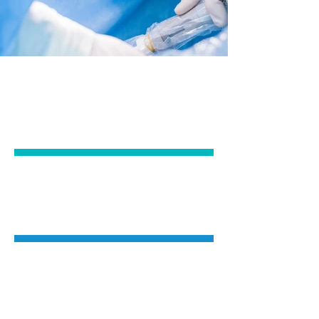
ODONTOLOGIA
ESTÉTICA
REABILITAÇÕES
PROTÉTICAS
ORTODONTIA
FIXA, REMOVÍVEL E
INVISÍVEL