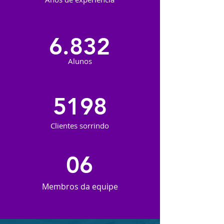
6.832
Alunos
5198
SaleteTrigo
Fernanda Faralhe
"Eu estou muito satisfeita
" Seu trabalho é
!!"
Clientes sorrindo
impecável, parabéns!”
" O dr. Campana é um
excelente dentista e toda
a minha família traga com
ele"
06
Membros da equipe